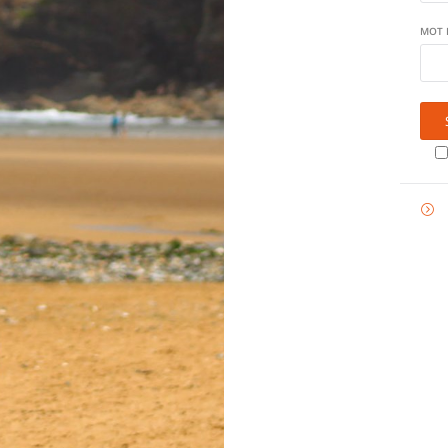
MOT 
