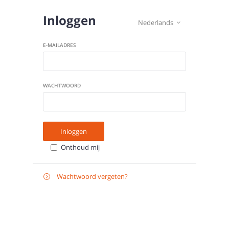
Inloggen
Nederlands

E-MAILADRES
WACHTWOORD
Inloggen
Onthoud mij
Wachtwoord vergeten?

E-
Verstuur instructies
MAILADRES